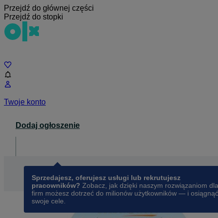
Przejdź do głównej części
Przejdź do stopki
Czat
Twoje konto
Dodaj ogłoszenie
Dla biznesu
opens in a new tab
Sprzedajesz, oferujesz usługi lub rekrutujesz
pracowników?
Zobacz, jak dzięki naszym rozwiązaniom dl
firm możesz dotrzeć do milionów użytkowników — i osiągną
swoje cele.