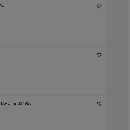
64
 HARDI nr 334926