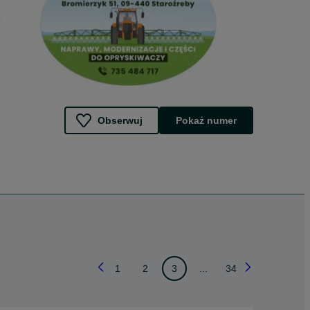
Obserwuj
Pokaż numer
1
2
3
...
34